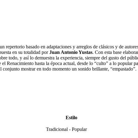
n repertorio basado en adaptaciones y arreglos de clásicos y de autores
puesta en su totalidad por
Juan Antonio Yustas
. Con esta base elabor
obre todo, y así lo demuestra la experiencia, siempre del gusto del públ
el Renacimiento hasta la época actual, desde lo “culto” a lo popular pa
 al conjunto mostrar en todo momento un sonido brillante, “empastado”.
Estilo
Tradicional - Popular