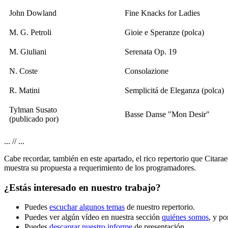
John Dowland
Fine Knacks for Ladies
M. G. Petroli
Gioie e Speranze (polca)
M. Giuliani
Serenata Op. 19
N. Coste
Consolazione
R. Matini
Semplicitá de Eleganza (polca)
Tylman Susato
Basse Danse "Mon Desir"
(publicado por)
... // ...
Cabe recordar, también en este apartado, el rico repertorio que Citarae
muestra su propuesta a requerimiento de los programadores.
¿Estás interesado en nuestro trabajo?
Puedes
escuchar algunos temas
de nuestro repertorio.
Puedes ver algún vídeo en nuestra sección
quiénes somos
, y p
Puedes
descargar nuestro informe
de presentación.