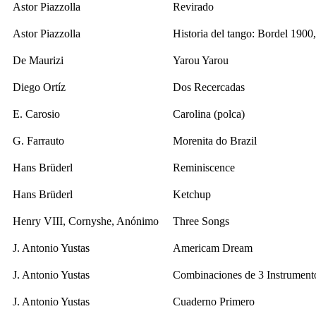
Astor Piazzolla
Revirado
Astor Piazzolla
Historia del tango: Bordel 1900, 
De Maurizi
Yarou Yarou
Diego Ortíz
Dos Recercadas
E. Carosio
Carolina (polca)
G. Farrauto
Morenita do Brazil
Hans Brüderl
Reminiscence
Hans Brüderl
Ketchup
Henry VIII, Cornyshe, Anónimo
Three Songs
J. Antonio Yustas
Americam Dream
J. Antonio Yustas
Combinaciones de 3 Instrumento
J. Antonio Yustas
Cuaderno Primero