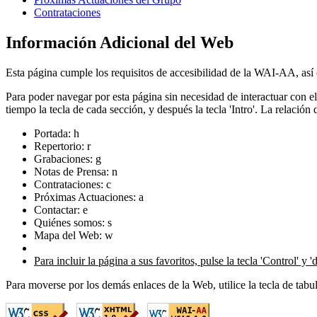
Contrataciones
Información Adicional del Web
Esta página cumple los requisitos de accesibilidad de la WAI-AA, a
Para poder navegar por esta página sin necesidad de interactuar con el 
tiempo la tecla de cada sección, y después la tecla 'Intro'. La relación
Portada: h
Repertorio: r
Grabaciones: g
Notas de Prensa: n
Contrataciones: c
Próximas Actuaciones: a
Contactar: e
Quiénes somos: s
Mapa del Web: w
Enviar Correo
Para incluir la página a sus favoritos, pulse la tecla 'Control' y 'd
Para moverse por los demás enlaces de la Web, utilice la tecla de tabul